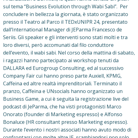
sul tema “Business Evolution through Wabi Sabi”. Per
concludere in bellezza la giornata, è stato organizzato
presso il Teatro al Parco il TEDxUNIPR 24, presentato
dall’International Manager di JEParma Francesco de
Seriis. Gli speaker e gli interventi sono stati molti e tra
loro diversi, però accomunati dal filo conduttore
dell’evento, il wabi sabi. Nel corso della mattina di sabato,
i ragazzi hanno partecipato ai workshop tenuti da
DALLARA ed Eurogroup Consulting, ed al successivo
Company Fair cui hanno preso parte Auxiell, KPMG,
Caffeina ed altre realtà imprenditoriali. Terminato il
pranzo, Caffeina e UNsocials hanno organizzato un
Business Game, a cui è seguita la registrazione live del
podcast di JeParma, che ha visti protagonisti Marco
Onorato (founder di Marketing espresso) e Alfonso
Bonaluce (HR consultant presso Marketing espresso).
Durante l’evento i nostri associati hanno avuto modo di
confrontarsi con molte altre JE, scambiandosi non solo