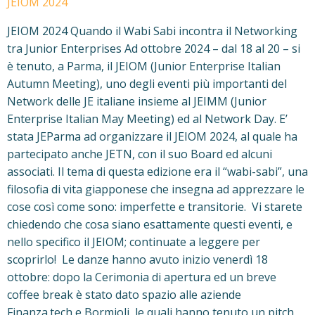
JEIOM 2024
JEIOM 2024 Quando il Wabi Sabi incontra il Networking
tra Junior Enterprises Ad ottobre 2024 – dal 18 al 20 – si
è tenuto, a Parma, il JEIOM (Junior Enterprise Italian
Autumn Meeting), uno degli eventi più importanti del
Network delle JE italiane insieme al JEIMM (Junior
Enterprise Italian May Meeting) ed al Network Day. E’
stata JEParma ad organizzare il JEIOM 2024, al quale ha
partecipato anche JETN, con il suo Board ed alcuni
associati. Il tema di questa edizione era il “wabi-sabi”, una
filosofia di vita giapponese che insegna ad apprezzare le
cose così come sono: imperfette e transitorie. Vi starete
chiedendo che cosa siano esattamente questi eventi, e
nello specifico il JEIOM; continuate a leggere per
scoprirlo! Le danze hanno avuto inizio venerdì 18
ottobre: dopo la Cerimonia di apertura ed un breve
coffee break è stato dato spazio alle aziende
Finanza.tech e Bormioli, le quali hanno tenuto un pitch