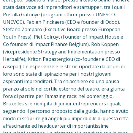
stata data voce ad imprenditori e startupper, tra i quali
Priscilla Gatonye (program officer presso UNESCO-
UNEVOC), Fabien Pinckaers (CEO e founder di Odoo),
Stefano Zamparo (Executive Board presso European
Youth Press), Piet Colruyt (Founder of Impact House e
Co founder di Impact Finance Belgium), Rob Koppen
(vicepresidente Strategy and Implementation presso
Herbalife), Kriton Papastergiou (co-founder e CEO di
casepal). Le esperienze e le storie riportate da alcuni di
loro sono state di ispirazione per i nostri giovani
aspiranti imprenditori. Tra chiacchiere ed una pausa
pranzo al sole nel cortile esterno del teatro, era giunta
l’ora di partire per l’amazing race: nel pomeriggio,
Bruxelles si è riempita di junior entrepreneurs i quali,
seguendo il percorso proposto dalla guida, hanno avuto
modo di scoprire gli angoli più imperdibile di questa città
affascinante ed headquarter di importantissime