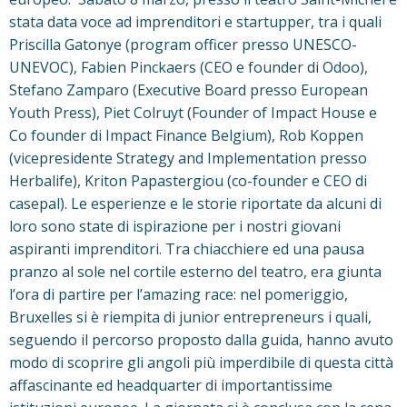
stata data voce ad imprenditori e startupper, tra i quali
Priscilla Gatonye (program officer presso UNESCO-
UNEVOC), Fabien Pinckaers (CEO e founder di Odoo),
Stefano Zamparo (Executive Board presso European
Youth Press), Piet Colruyt (Founder of Impact House e
Co founder di Impact Finance Belgium), Rob Koppen
(vicepresidente Strategy and Implementation presso
Herbalife), Kriton Papastergiou (co-founder e CEO di
casepal). Le esperienze e le storie riportate da alcuni di
loro sono state di ispirazione per i nostri giovani
aspiranti imprenditori. Tra chiacchiere ed una pausa
pranzo al sole nel cortile esterno del teatro, era giunta
l’ora di partire per l’amazing race: nel pomeriggio,
Bruxelles si è riempita di junior entrepreneurs i quali,
seguendo il percorso proposto dalla guida, hanno avuto
modo di scoprire gli angoli più imperdibile di questa città
affascinante ed headquarter di importantissime