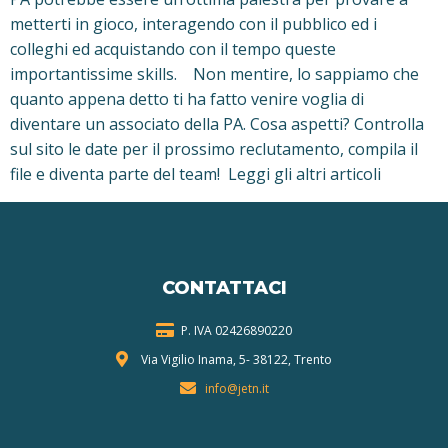
metterti in gioco, interagendo con il pubblico ed i
colleghi ed acquistando con il tempo queste
importantissime skills. Non mentire, lo sappiamo che
quanto appena detto ti ha fatto venire voglia di
diventare un associato della PA. Cosa aspetti? Controlla
sul sito le date per il prossimo reclutamento, compila il
file e diventa parte del team! Leggi gli altri articoli
CONTATTACI
P. IVA 024268
90220
Via Vigilio Inama, 5-
38122, Trento
info@jetn.it