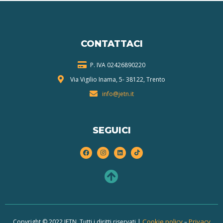
CONTATTACI
P. IVA 024268
90220
Via Vigilio Inama, 5-
38122, Trento
info@jetn.it
SEGUICI
Cookie policy
Privacy
Copyright © 2022 JETN. Tutti i diritti riservati |
–