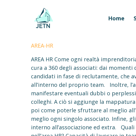
Home
AREA-HR
AREA HR Come ogni realtà imprenditorial
cura a 360 degli associati: dai momenti di
candidati in fase di reclutamente, che 
all’interno del proprio team. Inoltre, l
manifestare eventuali dubbi o perplessità
colleghi. A ciò si aggiunge la mappatura
poi come poterle sfruttare al meglio all’
meglio ogni singolo associato. Infine, gl
interno all’associazione ed extra. Quali
nell’area HR? Capacità di lavorare in te