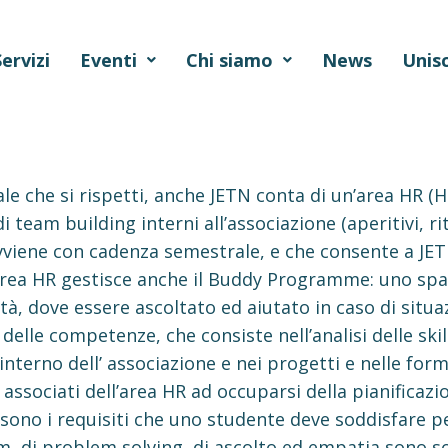
Servizi
Eventi
Chi siamo
News
Unisc
e che si rispetti, anche JETN conta di un’area HR (
 team building interni all’associazione (aperitivi, riti
avviene con cadenza semestrale, e che consente a JE
’area HR gestisce anche il Buddy Programme: uno spazi
, dove essere ascoltato ed aiutato in caso di situazi
 delle competenze, che consiste nell’analisi delle sk
interno dell’ associazione e nei progetti e nelle form
i associati dell’area HR ad occuparsi della pianificazi
 sono i requisiti che uno studente deve soddisfare pe
am, di problem solving, di ascolto ed empatia sono so