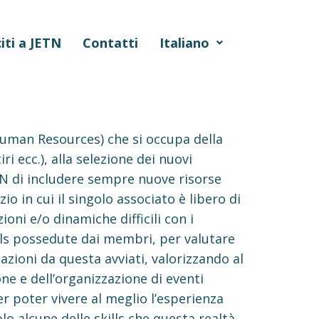
iti a JETN
Contatti
Italiano
Human Resources) che si occupa della
ri ecc.), alla selezione dei nuovi
TN di includere sempre nuove risorse
o in cui il singolo associato è libero di
oni e/o dinamiche difficili con i
ills possedute dai membri, per valutare
azioni da questa avviati, valorizzando al
one e dell’organizzazione di eventi
r poter vivere al meglio l’esperienza
lo alcune delle skills che questa realtà