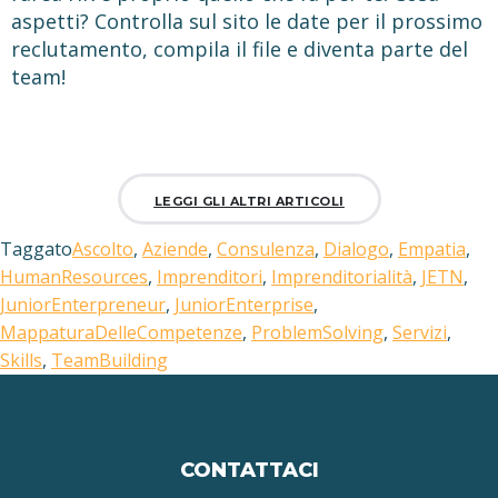
aspetti?
Controlla sul sito le date per il prossimo
reclutamento, compila il file e diventa parte del
team!
LEGGI GLI ALTRI ARTICOLI
Taggato
Ascolto
,
Aziende
,
Consulenza
,
Dialogo
,
Empatia
,
HumanResources
,
Imprenditori
,
Imprenditorialità
,
JETN
,
JuniorEnterpreneur
,
JuniorEnterprise
,
MappaturaDelleCompetenze
,
ProblemSolving
,
Servizi
,
Skills
,
TeamBuilding
CONTATTACI