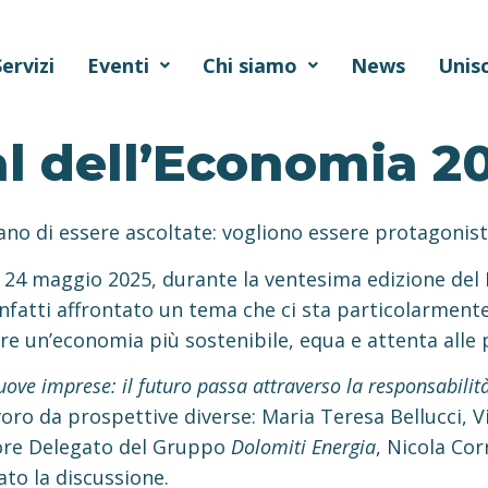
Servizi
Eventi
Chi siamo
News
Unisc
al dell’Economia 2
ano di essere ascoltate: vogliono essere protagoni
l 24 maggio 2025, durante la ventesima edizione del 
fatti affrontato un tema che ci sta particolarmente 
e un’economia più sostenibile, equa e attenta alle 
ove imprese: il futuro passa attraverso la responsabilit
oro da prospettive diverse: Maria Teresa Bellucci, Vi
tore Delegato del Gruppo
Dolomiti Energia
, Nicola Co
to la discussione.