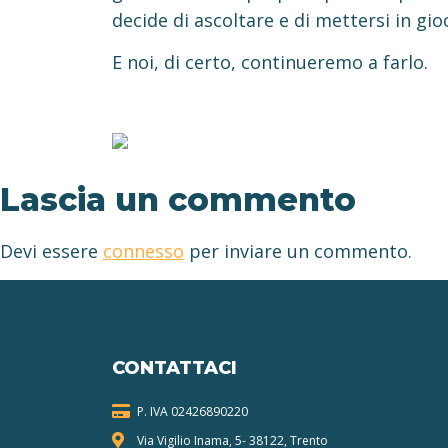
decide di ascoltare e di mettersi in gio
E noi, di certo, continueremo a farlo.
Lascia un commento
Devi essere
connesso
per inviare un commento.
CONTATTACI
P. IVA 024268
90220
Via Vigilio Inama, 5-
38122, Trento