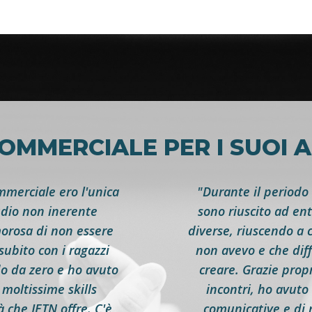
OMMERCIALE PER I SUOI 
merciale ero l'unica
"Durante il periodo
udio non inerente
sono riuscito ad en
morosa di non essere
diverse, riuscendo a 
subito con i ragazzi
non avevo e che diff
o da zero e ho avuto
creare. Grazie prop
moltissime skills
incontri, ho avuto 
à che JETN offre. C'è
comunicative e di 