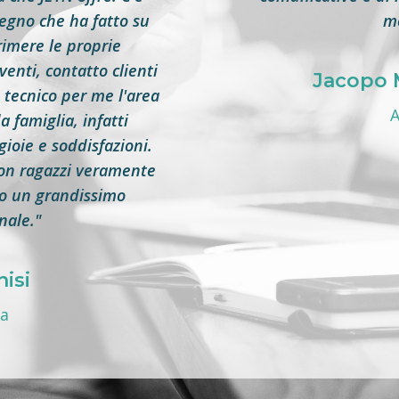
egno che ha fatto su
mo
imere le proprie
venti, contatto clienti
Jacopo 
o tecnico per me l'area
A
 famiglia, infatti
ioie e soddisfazioni.
con ragazzi veramente
to un grandissimo
nale."
isi
ea