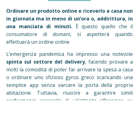
Ordinare un prodotto online e riceverlo a casa non
in giornata ma in meno di un’ora o, addirittura, in
una manciata di minuti.
È questo quello che il
consumatore di domani, si aspetterà quando
effettuerà un ordine online
L’emergenza pandemica ha impresso una notevole
spinta sul settore del delivery
, facendo provare a
molti la comodità di poter far arrivare la spesa a casa
o ordinare uno sfizioso gyros greco scaricando una
semplice app senza varcare la porta della propria
abitazione. Tuttavia, riuscire a garantire simili
performance necessita di un’attenta riflessione su
come garantire tali standard.
Approfondiremo l’argomento in compagnia di
Michele Bassetto, expansion and innovation
manager di
Getir
, azienda turca nel settore del