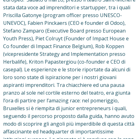
stata data voce ad imprenditori e startupper, tra i quali
Priscilla Gatonye (program officer presso UNESCO-
UNEVOC), Fabien Pinckaers (CEO e founder di Odoo),
Stefano Zamparo (Executive Board presso European
Youth Press), Piet Colruyt (Founder of Impact House e
Co founder di Impact Finance Belgium), Rob Koppen
(vicepresidente Strategy and Implementation presso
Herbalife), Kriton Papastergiou (co-founder e CEO di
casepal). Le esperienze e le storie riportate da alcuni di
loro sono state di ispirazione per i nostri giovani
aspiranti imprenditori. Tra chiacchiere ed una pausa
pranzo al sole nel cortile esterno del teatro, era giunta
l’ora di partire per l’amazing race: nel pomeriggio,
Bruxelles si è riempita di junior entrepreneurs i quali,
seguendo il percorso proposto dalla guida, hanno avuto
modo di scoprire gli angoli più imperdibile di questa città
affascinante ed headquarter di importantissime