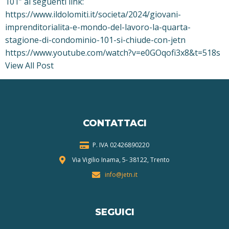
101” ai seguenti link:
https://www.ildolomiti.it/societa/2024/giovani-
imprenditorialita-e-mondo-del-lavoro-la-quarta-
stagione-di-condominio-101-si-chiude-con-jetn
https://www.youtube.com/watch?v=e0GOqofi3x8&t=518s
View All Post
CONTATTACI
P. IVA 024268
90220
Via Vigilio Inama, 5-
38122, Trento
info@jetn.it
SEGUICI